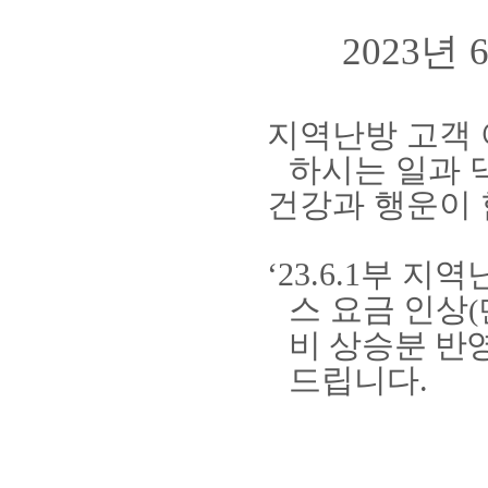
년
2023
지역난방 고객
하시는 일과 
건강과 행운이
‘23.6.1
부 지역
스 요금 인상
(
비
상승분 반
드립니다
.