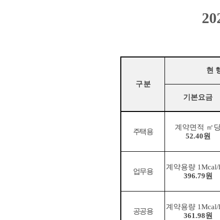
202
현 
구 분
기본요금
계약면적
㎡
주택용
52.40
원
계약용량
1Mcal/
업무용
396.79
원
계약용량
1Mcal/
공공용
361.98
원