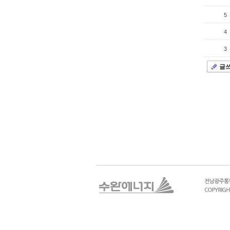
5
4
3
글