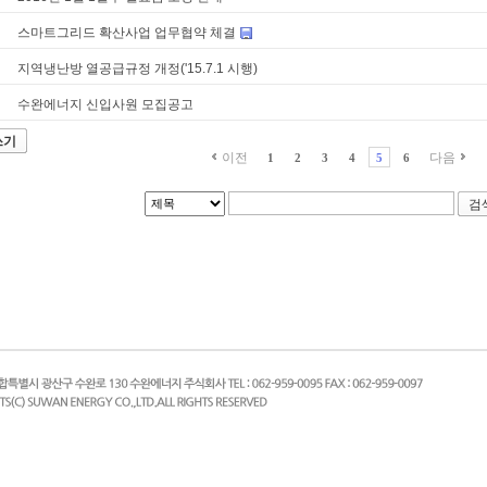
스마트그리드 확산사업 업무협약 체결
지역냉난방 열공급규정 개정('15.7.1 시행)
수완에너지 신입사원 모집공고
쓰기
이전
다음
1
2
3
4
5
6