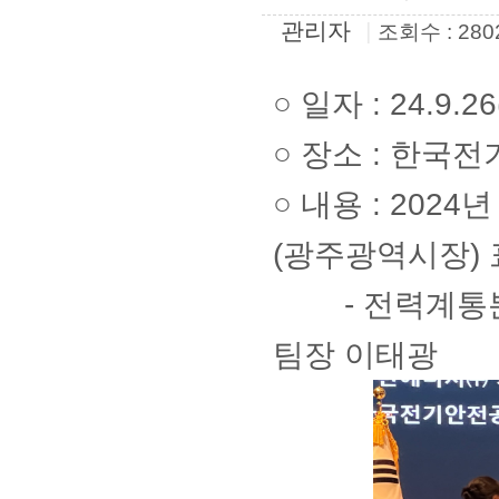
관리자
|
조회수 : 280
○
일자 : 24.9.2
○
장소 : 한국
○
내용 : 202
(광주광역시장)
- 전력계통분야
팀장 이태광